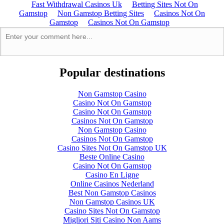
Fast Withdrawal Casinos Uk
Betting Sites Not On
Gamstop
Non Gamstop Betting Sites
Casinos Not On
Gamstop
Casinos Not On Gamstop
Popular destinations
Non Gamstop Casino
Casino Not On Gamstop
Casino Not On Gamstop
Casinos Not On Gamstop
Non Gamstop Casino
Casinos Not On Gamstop
Casino Sites Not On Gamstop UK
Beste Online Casino
Casino Not On Gamstop
Casino En Ligne
Online Casinos Nederland
Best Non Gamstop Casinos
Non Gamstop Casinos UK
Casino Sites Not On Gamstop
Migliori Siti Casino Non Aams