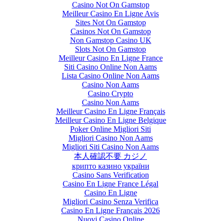
Casino Not On Gamstop
Meilleur Casino En Ligne Avis
Sites Not On Gamstop
Casinos Not On Gamstop
Non Gamstop Casino UK
Slots Not On Gamstop
Meilleur Casino En Ligne France
Siti Casino Online Non Aams
Lista Casino Online Non Aams
Casino Non Aams
Casino Crypto
Casino Non Aams
Meilleur Casino En Ligne Français
Meilleur Casino En Ligne Belgique
Poker Online Migliori Siti
Migliori Casino Non Aams
Migliori Siti Casino Non Aams
本人確認不要 カジノ
крипто казино україни
Casino Sans Verification
Casino En Ligne France Légal
Casino En Ligne
Migliori Casino Senza Verifica
Casino En Ligne Français 2026
Nuovi Casino Online