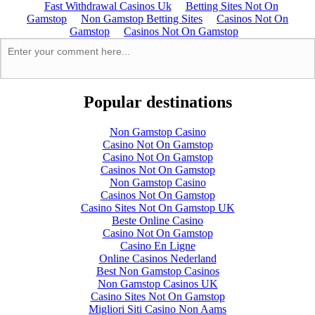
Fast Withdrawal Casinos Uk
Betting Sites Not On
Gamstop
Non Gamstop Betting Sites
Casinos Not On
Gamstop
Casinos Not On Gamstop
Popular destinations
Non Gamstop Casino
Casino Not On Gamstop
Casino Not On Gamstop
Casinos Not On Gamstop
Non Gamstop Casino
Casinos Not On Gamstop
Casino Sites Not On Gamstop UK
Beste Online Casino
Casino Not On Gamstop
Casino En Ligne
Online Casinos Nederland
Best Non Gamstop Casinos
Non Gamstop Casinos UK
Casino Sites Not On Gamstop
Migliori Siti Casino Non Aams